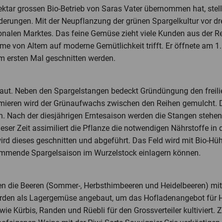
tar grossen Bio-Betrieb von Saras Vater übernommen hat, stellt
erungen. Mit der Neupflanzung der grünen Spargelkultur vor dre
ionalen Marktes. Das feine Gemüse zieht viele Kunden aus der R
e von Altem auf moderne Gemütlichkeit trifft. Er öffnete am 1.
m ersten Mal geschnitten werden.
baut. Neben den Spargelstangen bedeckt Gründüngung den frei
mieren wird der Grünaufwachs zwischen den Reihen gemulcht. D
. Nach der diesjährigen Erntesaison werden die Stangen stehen
eser Zeit assimiliert die Pflanze die notwendigen Nährstoffe in 
wird dieses geschnitten und abgeführt. Das Feld wird mit Bio-H
 kommende Spargelsaison im Wurzelstock einlagern können.
lgen die Beeren (Sommer-, Herbsthimbeeren und Heidelbeeren) mi
rden als Lagergemüse angebaut, um das Hofladenangebot für He
wie Kürbis, Randen und Rüebli für den Grossverteiler kultiviert