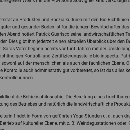
ofeigenen Weins mit der Piwi Sorte Souvignier Gris verköstigen.
sität an Produkten und Spezialkulturen mit den Bio-Richtlinien
guter und gesunder Boden ist für die jungen Bewirtschafter das 
Jeden Abend notiert Patrick Guarisco seine landwirtschaftlichen 
er. Dies gibt ihm jederzeit einen aktuellen Überblick über den Be
et. Saras Vater begann bereits vor fünf Jahren mit der Umstellu
bhängigen Kontroll- und Zertifizierungsstelle bio.inspecta. Patr
sowohl auf der menschlichen als auch der fachlichen Ebene. Of
 Kontrolle auch administrativ gut vorbereitet, so ist das alles ke
ontrolleurInnen.
ildlicht die Betriebsphilosophie: Die Bereitung eines fruchtbare
ung des Betriebes und natürlich die landwirtschaftliche Produk
eiterin findet in Form von geführten Yoga-Stunden u. a. auch dra
etrieb auf kultureller Ebene, mit z. B. Weindegustationen oder 