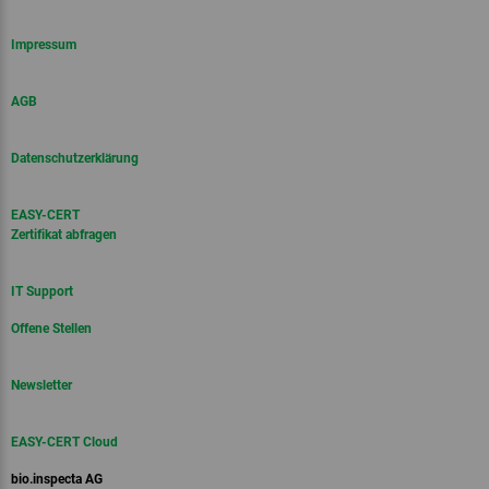
Hochstamm Suisse
IP-SUISSE
Impressum
AGB
Datenschutzerklärung
EASY-CERT
Klimabilanzierung für
JAS
Zertifikat abfragen
Landwirtschaftsbetriebe
IT Support
Offene Stellen
Newsletter
Klimabilanzierung für Lieferanten
EASY-CERT Cloud
Kontrolle an Wochenmärkten
der Lebensmittelindustrie
bio.inspecta AG