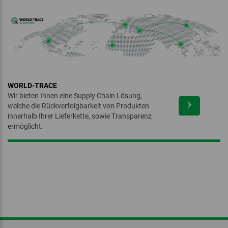
Berg und Alp Verordnung
Donau Soja
Edelvita
Bio-Verordnung Schweiz
‏‏‎ ‎
WORLD-TRACE
Wir bieten Ihnen eine Supply Chain Lösung,
welche die Rückverfolgbarkeit von Produkten
innerhalb Ihrer Lieferkette, sowie Transparenz
ermöglicht.
Fair Wild
Fairtrade Max Havelaar