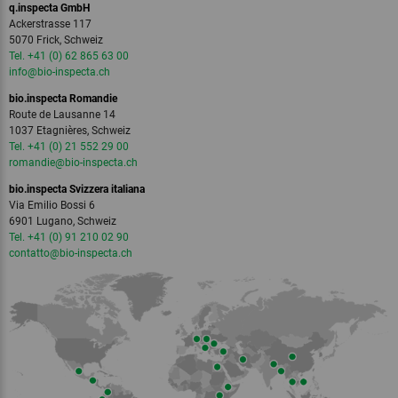
q.inspecta GmbH
Ackerstrasse 117
5070 Frick, Schweiz
Tel. +41 (0) 62 865 63 00
info
@bio-inspecta.
ch
bio.inspecta Romandie
Route de Lausanne 14
1037 Etagnières, Schweiz
MSC CoC
MSC Fishery
Tel. +41 (0) 21 552 29 00
romandie
@bio-inspecta.
ch
bio.inspecta Svizzera italiana
Via Emilio Bossi 6
6901 Lugano, Schweiz
Tel. +41 (0) 91 210 02 90
contatto
@bio-inspecta.
ch
NATRUE
Naturland