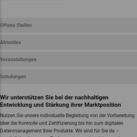
Galloway Gourmet Beef
Edelvita
Kontrolle an Wochenmärkten
IP-SUISSE
Bio Weide-Beef (BWB)
Primärproduktion (blaue und
Bio-Fachgeschäfte
V-Label
Öko-Qualitätsverordnung
Demeter
weisse Kontrolle)
Edelvita
Offene Stellen
Aktuelles
Prüfung von Nutz- und
Green Care Schweiz
Regionalmarke «Aus der Region.
QM-Schweizerfleisch für
SwissGAP
Veranstaltungen
Lokal (Manor)
bio.inspecta Basisanforderungen
Regelmässiger Auslauf von
Biokreis
Schlachttieren
Für die Region»
Biobetriebe
Tierschutz
Nutztieren im Freien (RAUS)
EU-Bio
JAS
Schulungen
Wir unterstützen Sie bei der nachhaltigen
Entwicklung und Stärkung ihrer Marktposition
Nutzen Sie unsere individuelle Begleitung von der Vorbereitung
Regionalmarke alpinavera
Silvestri Bio Weiderind
Regionalmarke Coop Miini Region
Swiss Silk
BIOSUISSE ORGANIC
BioVidaSana
über die Kontrolle und Zertifizierung bis hin zum digitalen
KAGfreiland
NATRUE
Datenmanagement Ihrer Produkte. Wir sind für Sie da –