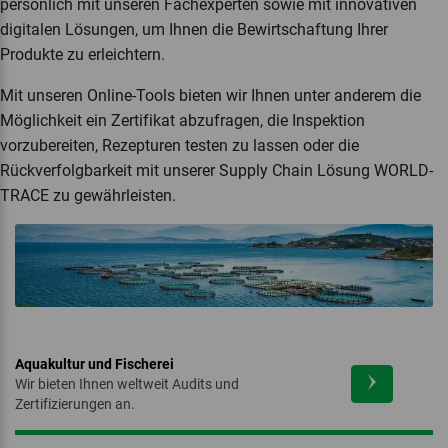
persönlich mit unseren Fachexperten sowie mit innovativen
digitalen Lösungen, um Ihnen die Bewirtschaftung Ihrer
Produkte zu erleichtern.
Mit unseren Online-Tools bieten wir Ihnen unter anderem die
Möglichkeit ein Zertifikat abzufragen, die Inspektion
Besonders tierfreundliche
Regelmässiger Auslauf von
Regionalmarke Culinarium
Schweizer Pärke
Biozyklisch-Veganer Anbau
Community Catch
Stallhaltung (BTS)
Nutztieren im Freien (RAUS)
vorzubereiten, Rezepturen testen zu lassen oder die
Naturland
NOP
Rückverfolgbarkeit mit unserer Supply Chain Lösung WORLD-
TRACE zu gewährleisten.
Suisse Garantie
UrDinkel
Delinat
Demeter
Regenerative Organic Certified™
Silvestri Bio Weiderind
Aquakultur und Fischerei
Wir bieten Ihnen weltweit Audits und
Zertifizierungen an.