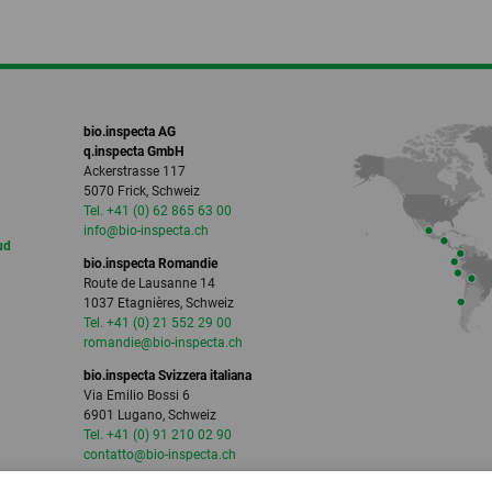
bio.inspecta AG
q.inspecta GmbH
Ackerstrasse 117
5070 Frick, Schweiz
Tel. +41 (0) 62 865 63 00
info
@bio-inspecta.
ch
ud
bio.inspecta Romandie
Route de Lausanne 14
1037 Etagnières, Schweiz
Tel. +41 (0) 21 552 29 00
romandie
@bio-inspecta.
ch
bio.inspecta Svizzera italiana
Via Emilio Bossi 6
6901 Lugano, Schweiz
Tel. +41 (0) 91 210 02 90
contatto
@bio-inspecta.
ch