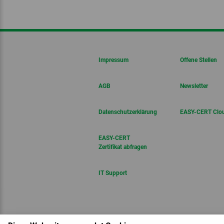
Impressum
Offene Stellen
AGB
Newsletter
Datenschutzerklärung
EASY-CERT Clo
EASY-CERT
Zertifikat abfragen
IT Support