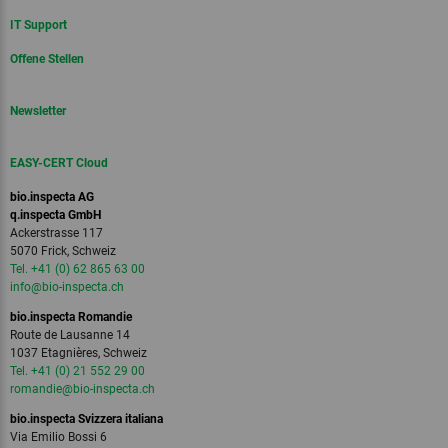
IT Support
Offene Stellen
Newsletter
EASY-CERT Cloud
bio.inspecta AG
q.inspecta GmbH
Ackerstrasse 117
5070 Frick, Schweiz
Tel. +41 (0) 62 865 63 00
info
@bio-inspecta.
ch
bio.inspecta Romandie
Route de Lausanne 14
1037 Etagnières, Schweiz
Tel. +41 (0) 21 552 29 00
romandie
@bio-inspecta.
ch
bio.inspecta Svizzera italiana
Via Emilio Bossi 6