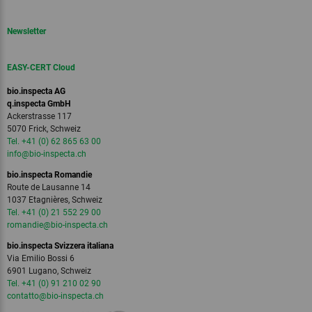
Newsletter
EASY-CERT Cloud
bio.inspecta AG
q.inspecta GmbH
Ackerstrasse 117
5070 Frick, Schweiz
Tel. +41 (0) 62 865 63 00
info
@bio-inspecta.
ch
bio.inspecta Romandie
Route de Lausanne 14
1037 Etagnières, Schweiz
Tel. +41 (0) 21 552 29 00
romandie
@bio-inspecta.
ch
bio.inspecta Svizzera italiana
Via Emilio Bossi 6
6901 Lugano, Schweiz
Tel. +41 (0) 91 210 02 90
contatto
@bio-inspecta.
ch