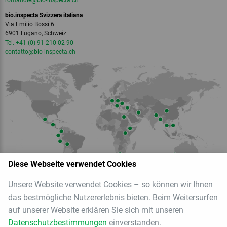
romandie
@bio-inspecta.
ch
bio.inspecta Svizzera italiana
Via Emilio Bossi 6
6901 Lugano, Schweiz
Tel. +41 (0) 91 210 02 90
contatto
@bio-inspecta.
ch
Diese Webseite verwendet Cookies
Unsere Website verwendet Cookies – so können wir Ihnen
das bestmögliche Nutzererlebnis bieten. Beim Weitersurfen
Mitglied der
auf unserer Website erklären Sie sich mit unseren
Datenschutzbestimmungen
einverstanden.