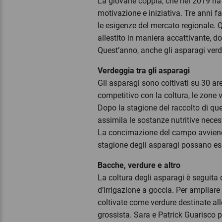
La giovane coppia, che nel 2019 ha r
motivazione e iniziativa. Tre anni f
le esigenze del mercato regionale. Qu
allestito in maniera accattivante, do
Quest’anno, anche gli asparagi verdi
Verdeggia tra gli asparagi
Gli asparagi sono coltivati su 30 are
competitivo con la coltura, le zone v
Dopo la stagione del raccolto di que
assimila le sostanze nutritive neces
La concimazione del campo avviene c
stagione degli asparagi possano e
Bacche, verdure e altro
La coltura degli asparagi è seguita 
d’irrigazione a goccia. Per ampliare 
coltivate come verdure destinate allo
grossista. Sara e Patrick Guarisco 