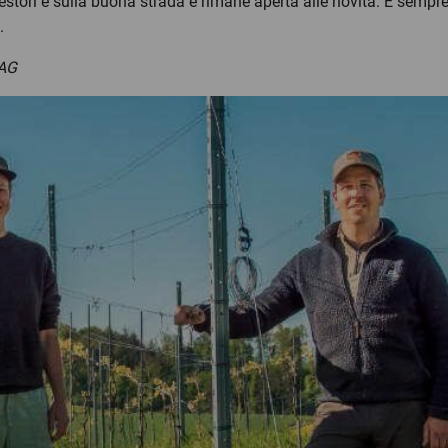
 gestori è sulla buona strada e rimane aperta alle novità. È sempr
.
 AG