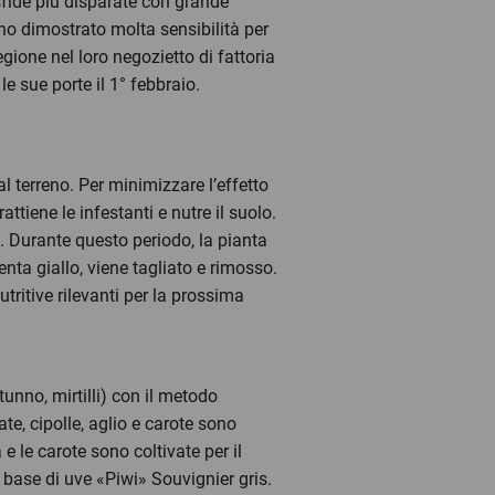
 sfide più disparate con grande
ano dimostrato molta sensibilità per
gione nel loro negozietto di fattoria
e sue porte il 1° febbraio.
al terreno. Per minimizzare l’effetto
ttiene le infestanti e nutre il suolo.
. Durante questo periodo, la pianta
nta giallo, viene tagliato e rimosso.
itive rilevanti per la prossima
tunno, mirtilli) con il metodo
ate, cipolle, aglio e carote sono
e le carote sono coltivate per il
base di uve «Piwi» Souvignier gris.