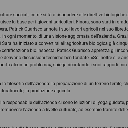
olture speciali, come si fa a rispondere alle direttive biologiche e 
isce la base per i giovani agricoltori. Finora, sono stati in grado
 sera, Patrick Guarisco annota i suoi lavori agricoli nel suo libr
, in ogni momento, di una visione aggiornata dell’azienda. Graz
i Sara ha iniziato a convertirsi all’agricoltura biologica già cinqu
 certificazione bio.inspecta. Patrick Guarisco apprezza gli incontri
derivano discussioni tecniche ben fondate. «Se inoltre si è anch
orta alcun un problema», spiega ricordando i suoi rapporti con gl
a la filosofia dell’azienda: la preparazione di un terreno fertile, 
naturalmente, la produzione agricola.
ella responsabile dell’azienda ci sono le lezioni di yoga guidate, p
 promuovere l’azienda a livello culturale, ad esempio tramite del