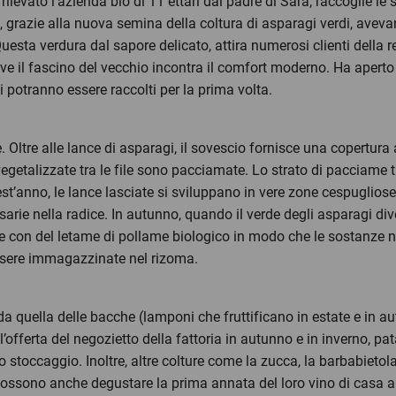
ilevato l’azienda bio di 11 ettari dal padre di Sara, raccoglie le
a, grazie alla nuova semina della coltura di asparagi verdi, avev
esta verdura dal sapore delicato, attira numerosi clienti della re
ve il fascino del vecchio incontra il comfort moderno. Ha aperto l
 potranno essere raccolti per la prima volta.
. Oltre alle lance di asparagi, il sovescio fornisce una copertura 
egetalizzate tra le file sono pacciamate. Lo strato di pacciame tra
st’anno, le lance lasciate si sviluppano in vere zone cespugliose
sarie nella radice. In autunno, quando il verde degli asparagi dive
on del letame di pollame biologico in modo che le sostanze nutr
ssere immagazzinate nel rizoma.
da quella delle bacche (lamponi che fruttificano in estate e in au
l’offerta del negozietto della fattoria in autunno e in inverno, pat
 stoccaggio. Inoltre, altre colture come la zucca, la barbabietola 
possono anche degustare la prima annata del loro vino di casa a 