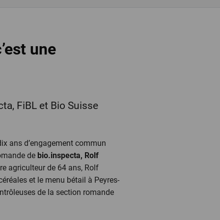
’est une
cta, FiBL et Bio Suisse
nt dix ans d’engagement commun
 romande de
bio.inspecta, Rolf
tre agriculteur de 64 ans, Rolf
éréales et le menu bétail à Peyres-
ontrôleuses de la section romande