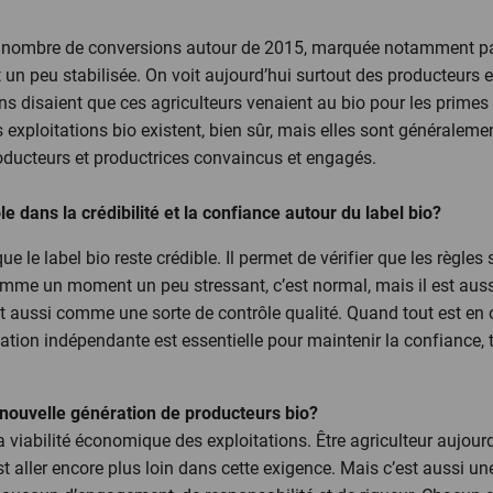
du nombre de conversions autour de 2015, marquée notamment p
un peu stabilisée. On voit aujourd’hui surtout des producteurs e
 disaient que ces agriculteurs venaient au bio pour les primes et
es exploitations bio existent, bien sûr, mais elles sont généraleme
 producteurs et productrices convaincus et engagés.
le dans la crédibilité et la confiance autour du label bio?
e le label bio reste crédible. Il permet de vérifier que les règles
omme un moment un peu stressant, c’est normal, mais il est auss
nt aussi comme une sorte de contrôle qualité. Quand tout est en o
ification indépendante est essentielle pour maintenir la confiance
 nouvelle génération de producteurs bio?
la viabilité économique des exploitations. Être agriculteur aujourd
’est aller encore plus loin dans cette exigence. Mais c’est aussi u