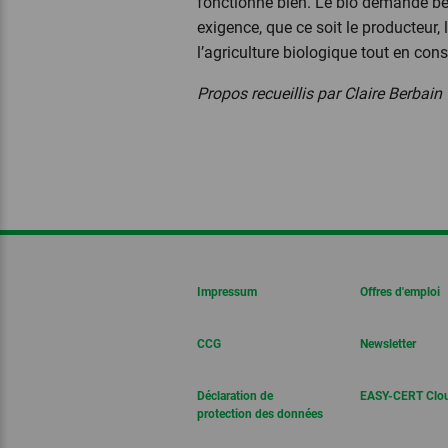
fonctionne bien. Le bio demande bea
exigence, que ce soit le producteur, l
l’agriculture biologique tout en con
Propos recueillis par Claire Berbain
Impressum
Offres d'emploi
CCG
Newsletter
Déclaration de
EASY-CERT Clo
protection des données