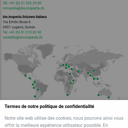
Tél. +41 (0) 21 552 29 00
romandie
@bio-inspecta.
ch
bio.inspecta Svizzera italiana
Via Emilio Bossi 6
6901 Lugano, Suisse
Tel. +41 (0) 91 210 02 90
contatto
@bio-inspecta.
ch
Termes de notre politique de confidentialité
Notre site web utilise des cookies; nous pouvons ainsi vous
Membre du
offrir la meilleure expérience utilisateur possible. En