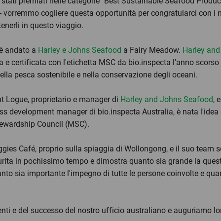
no stati premiati nelle categorie "Best Sustainable Seafood Produ
rremmo cogliere questa opportunità per congratularci con i nos
enerli in questo viaggio.
 è andato a
Harley e Johns Seafood
a Fairy Meadow.
Harley an
 e certificata con l'etichetta MSC da bio.inspecta l'anno scorso
lla pesca sostenibile e nella conservazione degli oceani.
t Logue, proprietario e manager di
Harley and Johns Seafood
, 
s development manager di bio.inspecta Australia, è nata l'idea
Stewardship Council (MSC).
iggies Café, proprio sulla spiaggia di Wollongong, e il suo team so
urita in pochissimo tempo e dimostra quanto sia grande la questi
nto sia importante l'impegno di tutte le persone coinvolte e quant
clienti e del successo del nostro ufficio australiano e auguriamo 