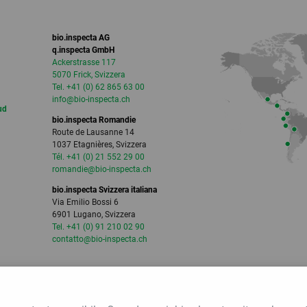
bio.inspecta AG
q.inspecta GmbH
Ackerstrasse 117
5070 Frick, Svizzera
Tel. +41 (0) 62 865 63 00
info
@bio-inspecta.
ch
ud
bio.inspecta Romandie
Route de Lausanne 14
1037 Etagnières, Svizzera
Tél. +41 (0) 21 552 29 00
romandie
@bio-inspecta.
ch
bio.inspecta Svizzera italiana
Via Emilio Bossi 6
6901 Lugano, Svizzera
Tel. +41 (0) 91 210 02 90
contatto
@bio-inspecta.
ch