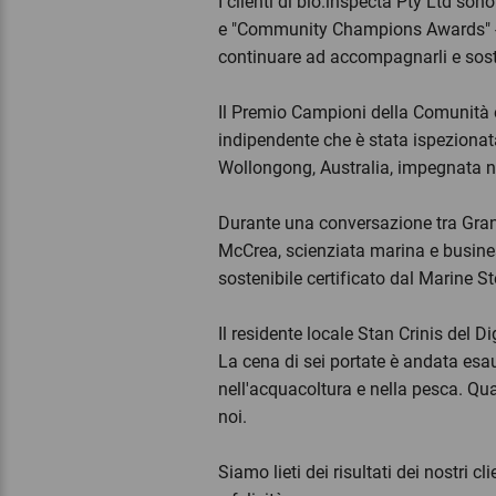
I clienti di bio.inspecta Pty Ltd so
e "Community Champions Awards" - vo
continuare ad accompagnarli e sost
Il Premio Campioni della Comunità
indipendente che è stata ispezionata
Wollongong, Australia, impegnata ne
Durante una conversazione tra Gran
McCrea, scienziata marina e busines
sostenibile certificato dal Marine 
Il residente locale Stan Crinis del D
La cena di sei portate è andata esa
nell'acquacoltura e nella pesca. Qua
noi.
Siamo lieti dei risultati dei nostri 