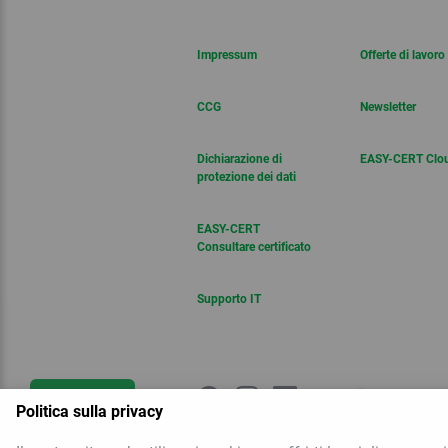
Impressum
Offerte di lavoro
CCG
Newsletter
Dichiarazione di
EASY-CERT Clo
protezione dei dati
EASY-CERT
Consultare certificato
Supporto IT
Contattaci
Politica sulla privacy