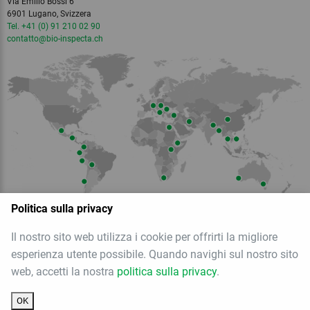
Via Emilio Bossi 6
6901 Lugano, Svizzera
Tel. +41 (0) 91 210 02 90
contatto
@bio-inspecta.
ch
Politica sulla privacy
Il nostro sito web utilizza i cookie per offrirti la migliore
Membro dell
esperienza utente possibile. Quando navighi sul nostro sito
web, accetti la nostra
politica sulla privacy
.
OK