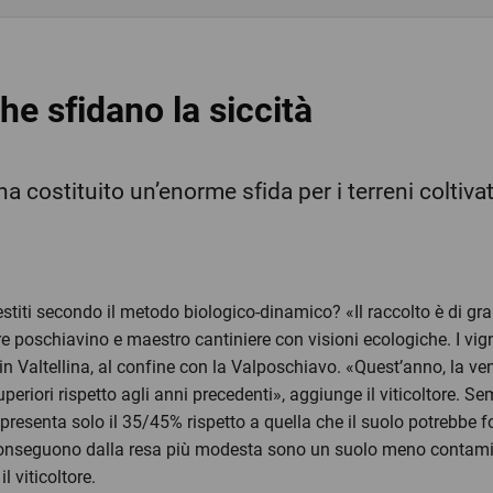
he sfidano la siccità
a costituito un’enorme sfida per i terreni coltivati
estiti secondo il metodo biologico-dinamico? «Il raccolto è di gr
ore poschiavino e maestro cantiniere con visioni ecologiche. I vig
in Valtellina, al confine con la Valposchiavo. «Quest’anno, la v
periori rispetto agli anni precedenti», aggiunge il viticoltore. S
resenta solo il 35/45% rispetto a quella che il suolo potrebbe f
e conseguono dalla resa più modesta sono un suolo meno contamina
l viticoltore.