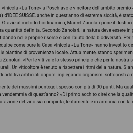
 vinicola «La Torre» a Poschiavo e vincitore dell’ambito premio
à) d’IDEE SUISSE, anche in quest’anno di estrema siccità, è stato
ne. Grazie al metodo biodinamico, Marcel Zanolari pone il destino d
a quantità definita. Secondo Zanolari, la natura deve essere in 
idando nelle proprie risorse e con l’aiuto della biodiversità. Per
équipe come pure la Casa vinicola «La Torre» hanno investito del
le piantine di provenienza locale. Attualmente, stanno speriment
 Zanolari. «Per le viti vale lo stesso principio che per la nostra 
rali. Un viticoltore è tenuto a rispettare i ritmi della natura. Sia
 di additivi artificiali oppure impiegando organismi sottoposti 
rmente dei massimi punteggi, spesso con più di 90 punti. Ma quale
a vendemmia di quest’anno? «Di primo acchito direi che la quali
urazione del vino sia compiuta, lentamente e in armonia con la n