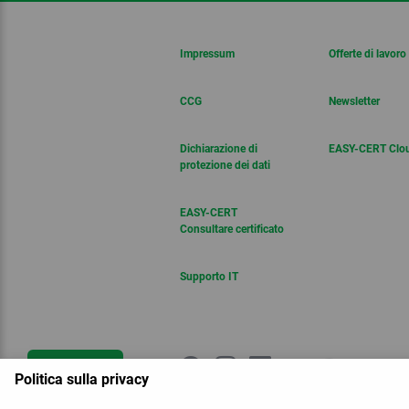
Impressum
Offerte di lavoro
CCG
Newsletter
Dichiarazione di
EASY-CERT Clo
protezione dei dati
EASY-CERT
Consultare certificato
Supporto IT
Contattaci
Politica sulla privacy