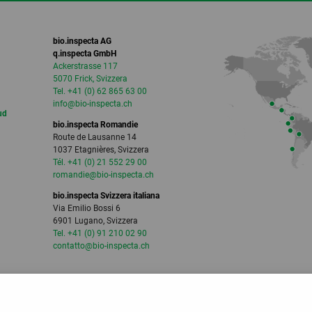
bio.inspecta AG
q.inspecta GmbH
Ackerstrasse 117
5070 Frick, Svizzera
Tel. +41 (0) 62 865 63 00
info
@bio-inspecta.
ch
ud
bio.inspecta Romandie
Route de Lausanne 14
1037 Etagnières, Svizzera
Tél. +41 (0) 21 552 29 00
romandie
@bio-inspecta.
ch
bio.inspecta Svizzera italiana
Via Emilio Bossi 6
6901 Lugano, Svizzera
Tel. +41 (0) 91 210 02 90
contatto
@bio-inspecta.
ch