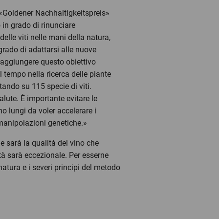
 «Goldener Nachhaltigkeitspreis»
 in grado di rinunciare
elle viti nelle mani della natura,
grado di adattarsi alle nuove
 raggiungere questo obiettivo
 tempo nella ricerca delle piante
ando su 115 specie di viti.
salute. È importante evitare le
mo lungi da voler accelerare i
a manipolazioni genetiche.»
 sarà la qualità del vino che
tà sarà eccezionale. Per esserne
atura e i severi principi del metodo