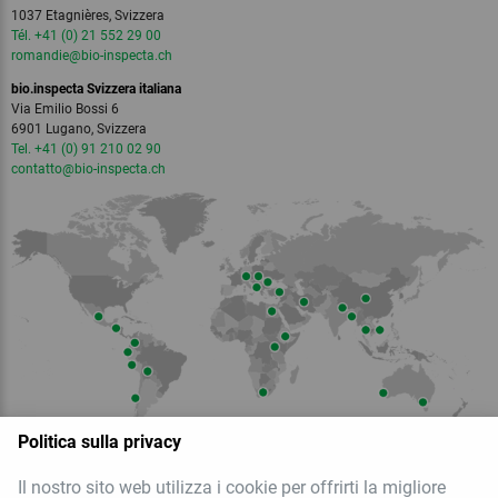
1037 Etagnières, Svizzera
Tél. +41 (0) 21 552 29 00
romandie
@bio-inspecta.
ch
bio.inspecta Svizzera italiana
Via Emilio Bossi 6
6901 Lugano, Svizzera
Tel. +41 (0) 91 210 02 90
contatto
@bio-inspecta.
ch
Politica sulla privacy
Il nostro sito web utilizza i cookie per offrirti la migliore