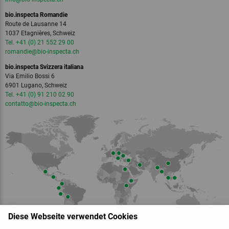
bio.inspecta Romandie
Route de Lausanne 14
1037 Etagnières, Schweiz
Tel. +41 (0) 21 552 29 00
romandie
@bio-inspecta.
ch
bio.inspecta Svizzera italiana
Via Emilio Bossi 6
6901 Lugano, Schweiz
Tel. +41 (0) 91 210 02 90
contatto
@bio-inspecta.
ch
Diese Webseite verwendet Cookies