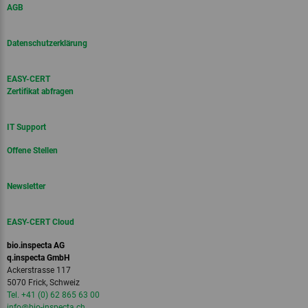
AGB
Datenschutzerklärung
EASY-CERT
Zertifikat abfragen
IT Support
Offene Stellen
Newsletter
EASY-CERT Cloud
bio.inspecta AG
q.inspecta GmbH
Ackerstrasse 117
5070 Frick, Schweiz
Tel. +41 (0) 62 865 63 00
info
@bio-inspecta.
ch