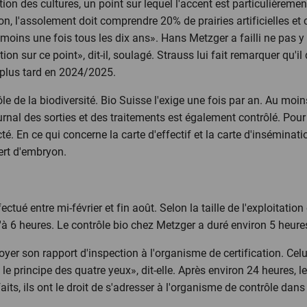
ation des cultures, un point sur lequel l'accent est particulièreme
on, l'assolement doit comprendre 20% de prairies artificielles et c
moins une fois tous les dix ans». Hans Metzger a failli ne pas y
ion sur ce point», dit-il, soulagé. Strauss lui fait remarquer qu'il 
u plus tard en 2024/2025.
le de la biodiversité. Bio Suisse l'exige une fois par an. Au moi
rnal des sorties et des traitements est également contrôlé. Pour c
é. En ce qui concerne la carte d'effectif et la carte d'insémination
fert d'embryon.
ctué entre mi-février et fin août. Selon la taille de l'exploitation
u'à 6 heures. Le contrôle bio chez Metzger a duré environ 5 heure
er son rapport d'inspection à l'organisme de certification. Celu
le principe des quatre yeux», dit-elle. Après environ 24 heures, l
faits, ils ont le droit de s'adresser à l'organisme de contrôle dans