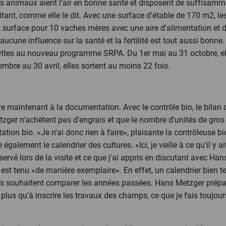
 les animaux aient l'air en bonne santé et disposent de suffisam
itant, comme elle le dit. Avec une surface d'étable de 170 m2, 
 surface pour 10 vaches mères avec une aire d'alimentation et de r
aucune influence sur la santé et la fertilité est tout aussi bonne
rites au nouveau programme SRPA. Du 1er mai au 31 octobre, el
mbre au 30 avril, elles sortent au moins 22 fois.
re maintenant à la documentation. Avec le contrôle bio, le bilan 
r n'achètent pas d'engrais et que le nombre d'unités de gros bét
itation bio. «Je n'ai donc rien à faire», plaisante la contrôleuse b
e également le calendrier des cultures. «Ici, je veille à ce qu'il y 
rvé lors de la visite et ce que j'ai appris en discutant avec Hans
ui est tenu «de manière exemplaire». En effet, un calendrier bien
ils souhaitent comparer les années passées. Hans Metzger prépa
e plus qu'à inscrire les travaux des champs, ce que je fais toujou