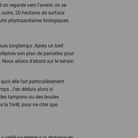
on regarde vers l'avenir, on se
n outre, 20 hectares de surface
oduits phytosanitaires biologiques.
puis longtemps. Après un bref
déploie son plan de parcelles pour
. Nous allons d'abord sur le terrain
quoi elle fait particulièrement
amps. J'en déduis alors si
bandes tampons ou des boules
e la forêt, pour ne citer que
 a veillé lui-même à la distance en