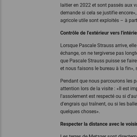
laitier en 2022 et sont passés aux 
demande si cela se justifie encore»,
agricole utile sont exploités – à part
Contrôle de l'extérieur vers l'intéri
Lorsque Pascale Strauss arrive, ell
échange, on ne tergiverse pas longt
que Pascale Strauss puisse se faire u
et nous faisons le bureau à la fin»
Pendant que nous parcourons les parc
attention lors de la visite : «Il est
l'assolement est respecté ou si d'au
d'engrais qui traînent, ou si les bal
quelques choses».
Respecter la distance avec le vois
Les terres de Metzger sont directeme