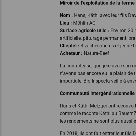
Miroir de l'exploitation de la ferm
Nom :
Hans, Käthi avec leur fils D
Lieu :
Möhlin AG
Surface agricole utile :
Environ 20 h
artificielle, pâturage permanent, pra
Cheptel :
8 vaches mères et jeune b
Acheteur :
Natura-Beef
La contrôleuse, qui gère avec son 
n'avons pas encore eu le plaisir de 
impartiale, Bio Inspecta veille à en
Communauté intergénérationnelle a
Hans et Käthi Metzger ont reconvert
comme le raconte Käthi au BauernZeit
les rendements ne sont plus aussi él
En 2018, ils ont fait entrer leur fi