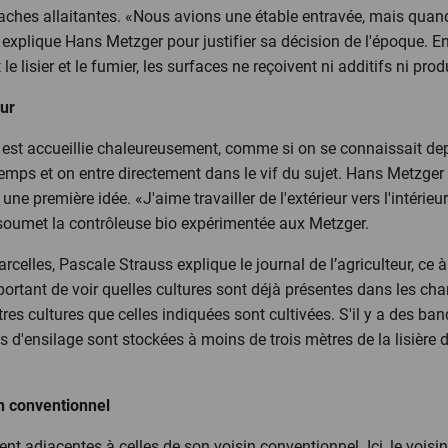
vaches allaitantes. «Nous avions une étable entravée, mais quand 
 explique Hans Metzger pour justifier sa décision de l'époque. E
 le lisier et le fumier, les surfaces ne reçoivent ni additifs ni pr
eur
e est accueillie chaleureusement, comme si on se connaissait de
emps et on entre directement dans le vif du sujet. Hans Metzger 
ne première idée. «J'aime travailler de l'extérieur vers l'intérieur
, soumet la contrôleuse bio expérimentée aux Metzger.
elles, Pascale Strauss explique le journal de l’agriculteur, ce à 
 important de voir quelles cultures sont déjà présentes dans les ch
tres cultures que celles indiquées sont cultivées. S'il y a des 
les d'ensilage sont stockées à moins de trois mètres de la lisière d
in conventionnel
nt adjacentes à celles de son voisin conventionnel. Ici, le voisin