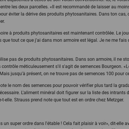
 entre les deux parcelles. «Il est recommandé de laisser au moin
our éviter la dérive des produits phytosanitaires. Dans ton cas, 
er.
rmoire à produits phytosanitaires est maintenant contrôlée. Le jou
 que tout ce que j'ai dans mon armoire est légal. Je ne me fais 
tilise pas de produits phytosanitaires. Dans son armoire, il ne 
 contrôle méticuleusement s'il s'agit de semences Bourgeon. «L
Mais jusqu'à présent, on ne trouve pas de semences 100 pour cent
 note le nom des semences pour pouvoir vérifier plus tard la grada
cessaire. L'aliment minéral doit figurer sur la liste des intrant
e-t-elle. Strauss prend note que tout est en ordre chez Metzger.
un super ordre dans l'étable ! Cela fait plaisir à voir», dit-elle 