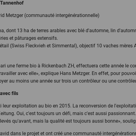
e Tannenhof
avid Metzger (communauté intergénérationnelle)
a, dont 13 ha de terres arables avec blé d'automne, lin d'automne,
iries et pâturages extensifs.
étail (Swiss Fleckvieh et Simmental), objectif 10 vaches mères 
mari une ferme bio à Rickenbach ZH, effectuera cette année le c
travailler avec elle», explique Hans Metzger. En effet, pour pouvo
voyer au moins une année sur trois un contrôleur ou une contrôle
vec fils
i leur exploitation au bio en 2015. La reconversion de l'exploit
ung. Oui, c'est toujours un défi, mais c'est aussi passionnant. 
evés qu'avant, mais la qualité est toujours aussi bonne», soulign
ls David dans le projet et ont créé une communauté intergénération