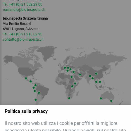
Tél. +41 (0) 21 552 29 00
romandie
@bio-inspecta.
ch
bio.inspecta Svizzera italiana
Via Emilio Bossi 6
6901 Lugano, Svizzera
Tel. +41 (0) 91 210 02 90
contatto
@bio-inspecta.
ch
Politica sulla privacy
Il nostro sito web utilizza i cookie per offrirti la migliore
Membro dell
esperienza utente possibile. Quando navighi sul nostro sito