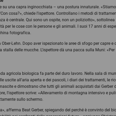
se
 su una capra inginocchiata – una postura innaturale. «Stiamo cu
 "Con cosa?», chiede l'ispettore. Controllano i metodi di trattamen
nza è centrale. Qui sono un ospite, non un poliziotto», sottolinea 
à per le cose con le persone e gli animali. I suoi 17 anni di esp
hina fotografica.
 Ober-Lehn. Dopo aver ispezionato le aree di sfogo per capre e ca
a stalla delle mucche. L'ispettore dà una pacca sulla Muni: «Per an
da agricola biologica fa parte del duro lavoro. Nella sala di mu
elle uscite all'aria aperta e dei pascoli, i diari dei trattamenti, le r
 nascite e dimostrano che tutti gli animali acquistati dai Gerbe
e, l'ispettore scrive: «Allevamento di montagna intensivo e pulito
ettamente sullo schermo.
ra», afferma Beat Gerber, spiegando del perché è convinto del b