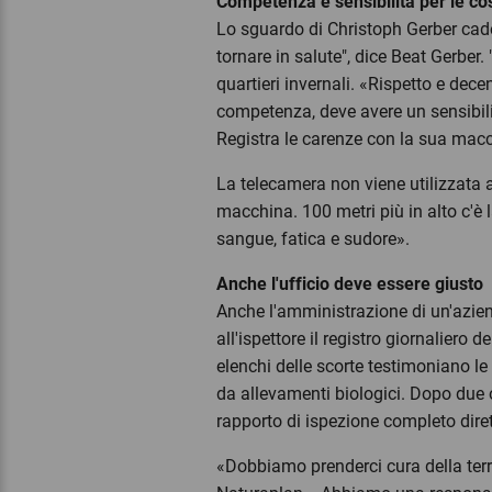
Competenza e sensibilità per le co
Lo sguardo di Christoph Gerber cade
tornare in salute", dice Beat Gerber.
quartieri invernali. «Rispetto e dece
competenza, deve avere un sensibilit
Registra le carenze con la sua macc
La telecamera non viene utilizzata a
macchina. 100 metri più in alto c'è l
sangue, fatica e sudore».
Anche l'ufficio deve essere giusto
Anche l'amministrazione di un'azien
all'ispettore il registro giornaliero d
elenchi delle scorte testimoniano le
da allevamenti biologici. Dopo due or
rapporto di ispezione completo dir
«Dobbiamo prenderci cura della ter