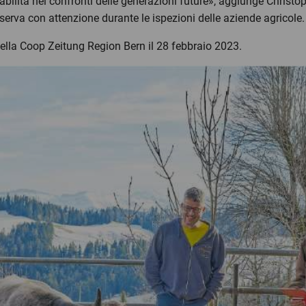
lità nei confronti delle generazioni future», aggiunge Christo
sserva con attenzione durante le ispezioni delle aziende agricol
nella Coop Zeitung Region Bern il 28 febbraio 2023.