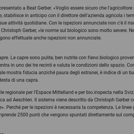
 presentato a Beat Gerber. «Voglio essere sicuro che l'agricoltore
re, stabilisce in anticipo con il direttore dell'azienda agricola i t
ue attività quotidiane. Con le ispezioni annunciate non c'è il ri
e Christoph Gerber, «le norme sul biologico sono molto severe. 
vengono effettuate anche ispezioni non annunciate.
 capre. Le capre sono pulite, ben nutrite con fieno biologico prove
entra in uno dei tre recinti e valuta le condizioni dello spazio. 
le mostra fiducia anziché paura degli estranei, è indice di un buo
testa di una capra.
e regionale per l'Espace Mittelland e per bio.inspecta nella Sviz
ca ad Aeschlen. Il sistema viene descritto da Christoph Gerber co
e». Perché per le ispezioni è necessaria la competenza. Le linee 
comprende 2500 punti che vengono spuntati direttamente sul comp
i.