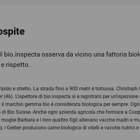
ospite
bio.inspecta osserva da vicino una fattoria biol
e rispetto.
 ripido e stretto. La strada fino a 900 metri è tortuosa. Christop
r (46). L'ispettore di bio.inspecta si è registrato per un'ispezio
o il marchio gemma bio è considerata biologica per sempre. Ogn
 di Bio Suisse. Anche ogni azienda agricola che fornisce a Coop 
moglie Barbara e i loro quattro figli allevano vacche madri e mucch
op, i Gerber producono carne biologica di vitelli e vacche nutrici e