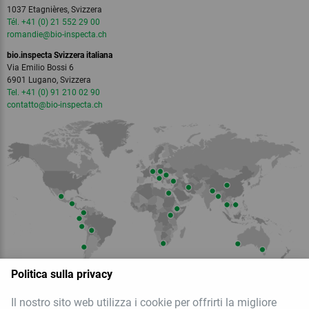
1037 Etagnières, Svizzera
Tél. +41 (0) 21 552 29 00
romandie
@bio-inspecta.
ch
bio.inspecta Svizzera italiana
Via Emilio Bossi 6
6901 Lugano, Svizzera
Tel. +41 (0) 91 210 02 90
contatto
@bio-inspecta.
ch
Politica sulla privacy
Il nostro sito web utilizza i cookie per offrirti la migliore