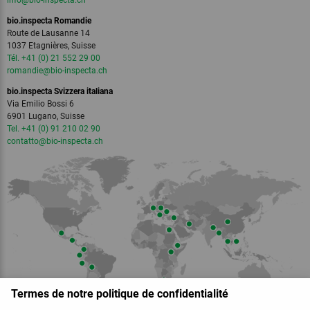
info
@bio-inspecta.
ch
bio.inspecta Romandie
Route de Lausanne 14
1037 Etagnières, Suisse
Tél. +41 (0) 21 552 29 00
romandie
@bio-inspecta.
ch
bio.inspecta Svizzera italiana
Via Emilio Bossi 6
6901 Lugano, Suisse
Tel. +41 (0) 91 210 02 90
contatto
@bio-inspecta.
ch
Termes de notre politique de confidentialité