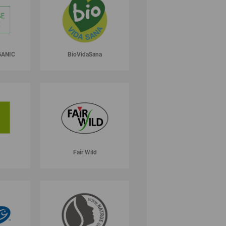
GANIC
BioVidaSana
Fair Wild