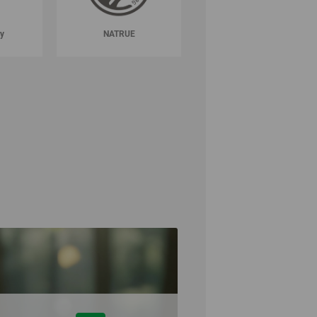
y
NATRUE