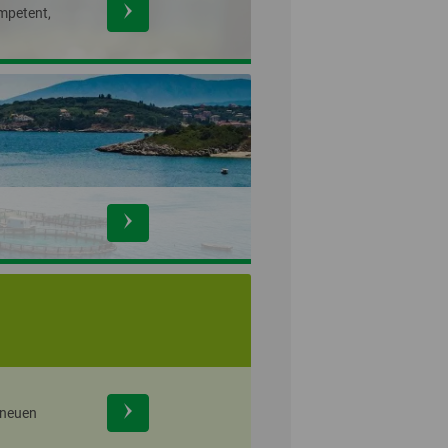
ompetent,
 neuen